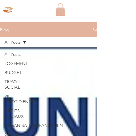
Aparté Social
Blog
All Posts
All Posts
LOGEMENT
BUDGET
TRAVAIL
SOCIAL
VIE
QUOTIDIENNE
DROITS
SOCIAUX
ORGANISATION/RANGEMENT
CONSEILS