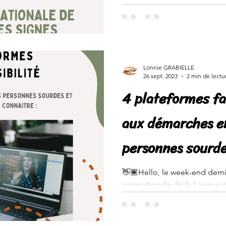
Lonnie GRABIELLE
26 sept. 2023
2 min de lectu
4 plateformes fa
aux démarches en
personnes sourde
malentendantes
👋🏾Hello, le week-end dernie
internationale de la Langue 
d'activités et de conférences.