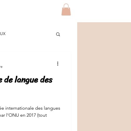
Blog
Contact
Plus
AUX
ES
re
 de langue des
/ETUDIANTS
DIY
ée internationale des langues
 par l’ONU en 2017 (tout