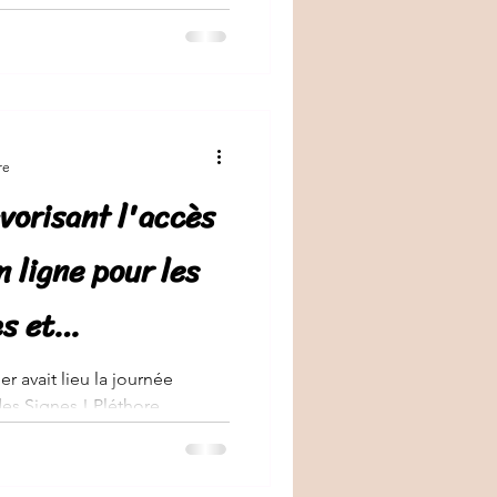
re
vorisant l'accès
 ligne pour les
s et
r avait lieu la journée
des Signes ! Pléthore
..