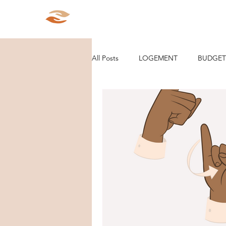
Aparté Social
Accueil
Qui s
All Posts
LOGEMENT
BUDGET
ORGANISATION/RANGEMENT
DEMARCHES ADMINISTRATIVES
PARCOURS
VIE D'ENTREPRE