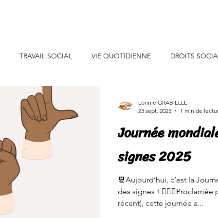
uis-je ?
Professionnels
Particuliers
Collaborations
TRAVAIL SOCIAL
VIE QUOTIDIENNE
DROITS SOCI
CONSEILS DECO
INSPIRATIONS
INITIATIVES SOLIDAIR
Lonnie GRABIELLE
23 sept. 2025
1 min de lectu
Journée mondiale
SANTE/ALIMENTATION
EVENEMENTS DE VIE
JEUNES
signes 2025
NEURE
CONSOMMATION
ENERGIE/EAU
📆Aujourd’hui, c’est la Journ
des signes ! 🧏🏾‍♀️Proclamée
récent), cette journée a...