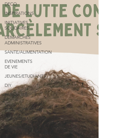
DECO
INSPIRATIONS
INITIATIVES
SOLIDAIRES
DEMARCHES
ADMINISTRATIVES
SANTE/ALIMENTATION
EVENEMENTS
DE VIE
JEUNES/ETUDIANTS
DIY
PARCOURS
VIE
D'ENTREPRENEURE
CONSOMMATION
ENERGIE/EAU