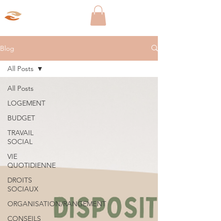
Aparté Social
Blog
All Posts
All Posts
LOGEMENT
BUDGET
TRAVAIL
SOCIAL
VIE
QUOTIDIENNE
DROITS
SOCIAUX
ORGANISATION/RANGEMENT
CONSEILS