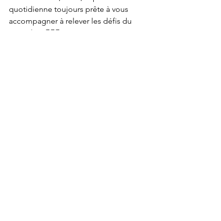
quotidienne toujours prête à vous 
accompagner à relever les défis du 
quotidien 💁🏾‍♀️
#cesf
#cesfliberale
#apartésocial
#social
#3ans
#entrepreneuriatsocial
#gratitude
#accompagnementsocial
#innovationsociale
#toulouse
#ramonville
#anniversaire
#solopreneur
#travailsocial
TRAVAIL SOCIAL
VIE D'ENTREPRENEURE
PARCOURS