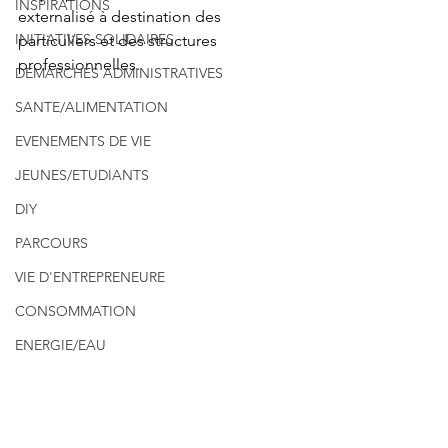
INSPIRATIONS
externalisé à destination des 
INITIATIVES SOLIDAIRES
particuliers et des structures 
professionnelles.
DEMARCHES ADMINISTRATIVES
SANTE/ALIMENTATION
EVENEMENTS DE VIE
JEUNES/ETUDIANTS
DIY
PARCOURS
VIE D'ENTREPRENEURE
CONSOMMATION
ENERGIE/EAU