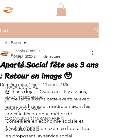
Aparté Social
Post
All Posts
Lonnie GRABIELLE
All Posts
8 sept. 2025
2 min de lecture
Aparté Social fête ses 3 ans
LOGEMENT
: Retour en image 🥹
BUDGET
Dernière mise à jour :
11 sept. 2025
TRAVAIL SOCIAL
🎂 3 ans déjà… Quel cap ! Il y a 3 ans, 
VIE QUOTIDIENNE
je me lançais dans cette aventure avec 
un objectif simple : mettre en avant les 
DROITS SOCIAUX
spécificités du beau métier de 
ORGANISATION/RANGEMENT
Conseillère en économie sociale et 
familiale (CESF) en exercice libéral tout 
CONSEILS DECO
en proposant un service social 