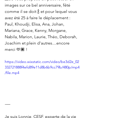
images sur ce bel anniversaire, fêté 
comme il se doit 🍾 et pour lequel vous 
avez été 25 à faire le déplacement : 
Paul, Khoudji, Elisa, Ana, Johan, 
Mariana, Grace, Kenny, Morgane, 
Nabila, Marion, Laurie, Théo, Deborah, 
Joachim et plein d'autres....encore 
merci 🫶🏾 !
https://video.wixstatic.com/video/be3d2e_02
332721888f4efd89e11d8b6b9cc79b/480p/mp4
/file.mp4
-—
Je suis Lonnie, CESF, experte de la vie 