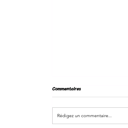
Commentaires
CONGES 2026🏝️
Rédigez un commentaire...