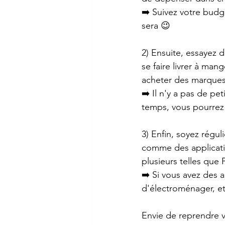
➡️ Suivez votre budge
sera 😉 
2) Ensuite, essayez 
se faire livrer à ma
acheter des marques
➡️ Il n'y a pas de pe
temps, vous pourrez
3) Enfin, soyez régul
comme des applicatio
plusieurs telles que P
➡️ Si vous avez des 
d'électroménager, etc
Envie de reprendre v