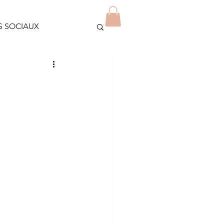
Blog
Contact
Plus
S SOCIAUX
OLIDAIRES
JEUNES/ETUDIANTS