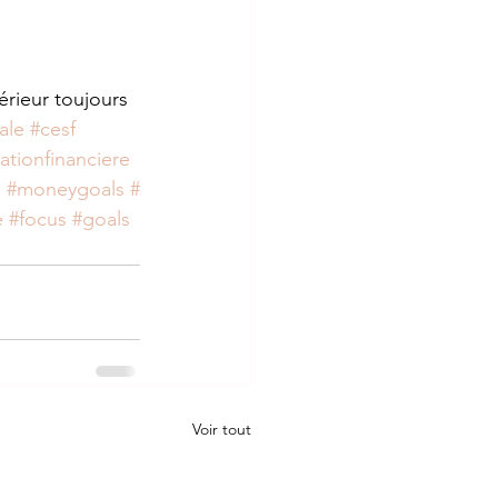
rieur toujours 
ale
#cesf
ationfinanciere
s
#moneygoals
#
e
#focus
#goals
Voir tout