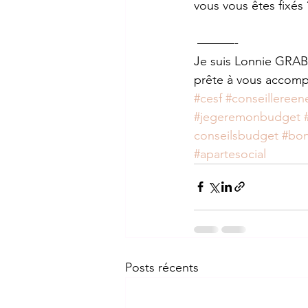
vous vous êtes fixés 
 ———- 
Je suis Lonnie GRABI
prête à vous accompag
#cesf
#conseillereen
#jegeremonbudget
conseilsbudget
#bon
#apartesocial
Posts récents