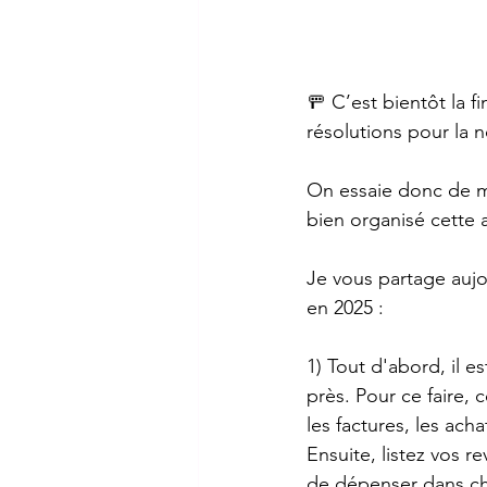
🚥 C’est bientôt la 
résolutions pour la 
On essaie donc de m
bien organisé cette
Je vous partage aujou
en 2025 : 
1) Tout d'abord, il e
près. Pour ce faire,
les factures, les achat
Ensuite, listez vos
de dépenser dans ch