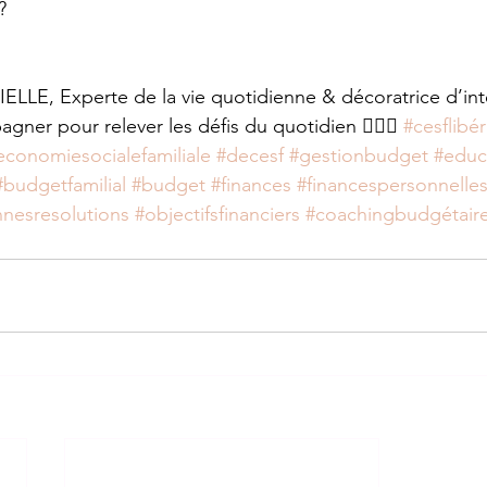
?
ELLE, Experte de la vie quotidienne & décoratrice d’inté
ner pour relever les défis du quotidien 🙋🏾‍♀ 
#cesflibér
economiesocialefamiliale
#decesf
#gestionbudget
#educ
#budgetfamilial
#budget
#finances
#financespersonnelle
nesresolutions
#objectifsfinanciers
#coachingbudgétair