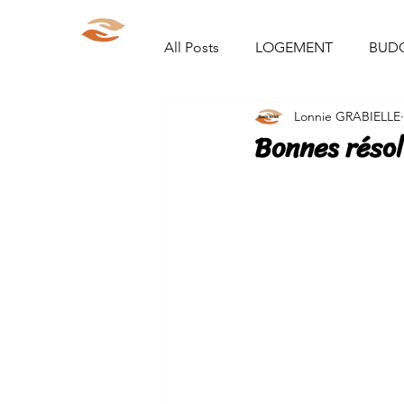
Aparté Social
Accueil
Qui s
All Posts
LOGEMENT
BUD
Lonnie GRABIELLE
ORGANISATION/RANGEMENT
Bonnes résol
DEMARCHES ADMINISTRATIVE
DIY
PARCOURS
VIE 