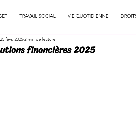
uis-je ?
Professionnels
Particuliers
Collaborations
GET
TRAVAIL SOCIAL
VIE QUOTIDIENNE
DROIT
25 févr. 2025
2 min de lecture
CONSEILS DECO
INSPIRATIONS
INITIATIVES S
utions financières 2025
S
SANTE/ALIMENTATION
EVENEMENTS DE VIE
D'ENTREPRENEURE
CONSOMMATION
ENERGIE/EAU