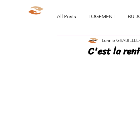
Aparté Social
Accueil
Qui s
All Posts
LOGEMENT
BUD
Lonnie GRABIELLE
ORGANISATION/RANGEMENT
C'est la rent
DEMARCHES ADMINISTRATIVE
DIY
PARCOURS
VIE 