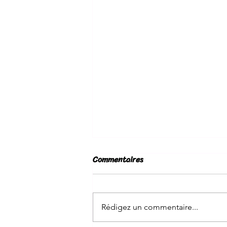
Commentaires
CONGES 2026🏝️
Rédigez un commentaire...