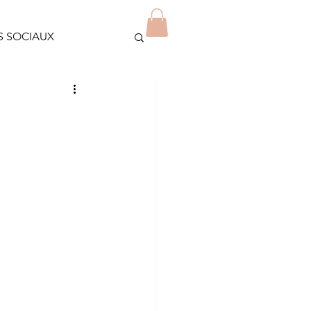
Blog
Contact
Plus
S SOCIAUX
OLIDAIRES
JEUNES/ETUDIANTS