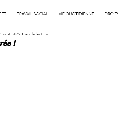
uis-je ?
Professionnels
Particuliers
Collaborations
GET
TRAVAIL SOCIAL
VIE QUOTIDIENNE
DROIT
1 sept. 2025
0 min de lecture
CONSEILS DECO
INSPIRATIONS
INITIATIVES S
rée !
S
SANTE/ALIMENTATION
EVENEMENTS DE VIE
D'ENTREPRENEURE
CONSOMMATION
ENERGIE/EAU