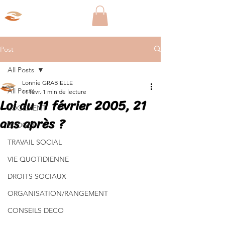
Aparté Social
Post
All Posts
Lonnie GRABIELLE
All Posts
11 févr.
1 min de lecture
Loi du 11 février 2005, 21
LOGEMENT
ans après ?
BUDGET
TRAVAIL SOCIAL
VIE QUOTIDIENNE
DROITS SOCIAUX
ORGANISATION/RANGEMENT
CONSEILS DECO