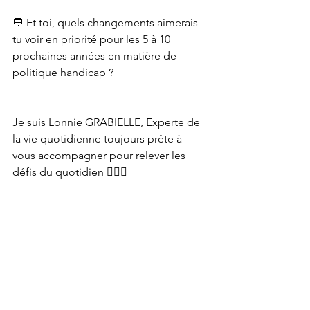
💬 Et toi, quels changements aimerais-
tu voir en priorité pour les 5 à 10 
prochaines années en matière de 
politique handicap ?
———-
Je suis Lonnie GRABIELLE, Experte de 
la vie quotidienne toujours prête à 
vous accompagner pour relever les 
défis du quotidien 🙋🏾‍♀
#cesf
#handicap
#loi
#égalitédeschances
#neurodiversité
#mdph
#démarchesadministratives
handicap
loi
inclusion
TRAVAIL SOCIAL
INITIATIVES SOLIDAIRES