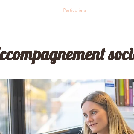
uis-je ?
Professionnels
Particuliers
Collaborations
ccompagnement soci