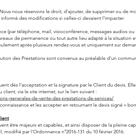
t Nous nous réservons le droit, d’ajouter, de supprimer ou de mod
 informé des modifications si celles-ci devaient l’impacter.
ce (par téléphone, mail, visioconférence, messages audios ou t
bureaux de permanence ou tout autre lieu adapté à la situation et
eulement après plusieurs rendez-vous et uniquement sur deman
écution des Prestations sont convenus au préalable d’un commu
nt dès l’acceptation et la signature par le Client du devis. Elle
ient, via le site internet, sur le lien suivant :
ions-generales-de-vente-des-prestations-de-services/
s connaissance et les accepter en retournant le devis signé « bo
lient
nt être majeurs et capables, et ainsi disposer de la pleine cap
ivil, modifié par l'Ordonnance n°2016-131 du 10 février 2016.