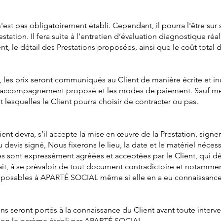
n'est pas obligatoirement établi. Cependant, il pourra l'être su
station. Il fera suite à l’entretien d’évaluation diagnostique réa
t, le détail des Prestations proposées, ainsi que le coût total 
te, les prix seront communiqués au Client de manière écrite et i
 d’accompagnement proposé et les modes de paiement. Sauf ment
t lesquelles le Client pourra choisir de contracter ou pas.
lient devra, s’il accepte la mise en œuvre de la Prestation, sign
evis signé, Nous fixerons le lieu, la date et le matériel nécessa
s sont expressément agréées et acceptées par le Client, qui déc
ait, à se prévaloir de tout document contradictoire et notamme
opposables à APARTÉ SOCIAL même si elle en a eu connaissance
ons seront portés à la connaissance du Client avant toute interv
elon le barème établi par APARTÉ SOCIAL.