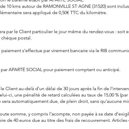
e 10 kms autour de RAMONVILLE ST AGNE (31520) sont inclus da
lémentaire sera appliqué de 0,50€ TTC du kilomètre.
era par le Client particulier le jour même du rendez-vous : soit 
r chèque postal.
 le paiement s’effectue par virement bancaire via le RIB communiq
 par APARTÉ SOCIAL pour paiement comptant ou anticipé.
e Client au-delà d’un délai de 30 jours après la fin de l’interv
celui-ci, une pénalité de retard calculées au taux de 15,00 % (p
ture sera automatiquement due, de plein droit, sans qu’aucune m
toute somme, y compris l’acompte, non payée à sa date d’exigibi
e de 40 euros due au titre des frais de recouvrement. Articles 4