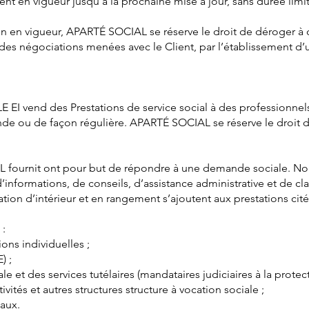
t en vigueur jusqu’à la prochaine mise à jour, sans durée limi
 en vigueur, APARTÉ SOCIAL se réserve le droit de déroger à c
des négociations menées avec le Client, par l’établissement d
 vend des Prestations de service social à des professionnels 
de ou de façon régulière. APARTÉ SOCIAL se réserve le droit de
 fournit ont pour but de répondre à une demande sociale. Nou
informations, de conseils, d’assistance administrative et de 
tion d’intérieur et en rangement s’ajoutent aux prestations cit
 :
ions individuelles ;
) ;
le et des services tutélaires (mandataires judiciaires à la protec
ivités et autres structures structure à vocation sociale ;
aux.