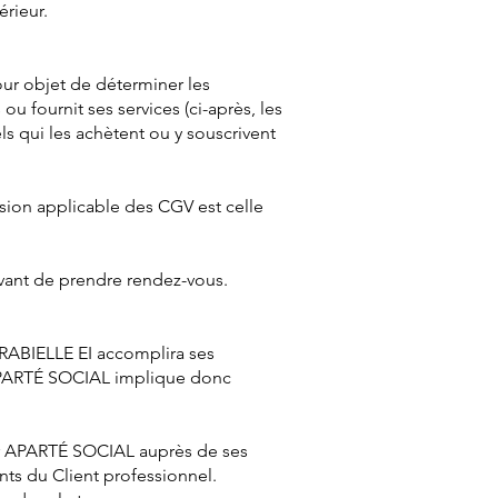
érieur.
our objet de déterminer les
u fournit ses services (ci-après, les
els qui les achètent ou y souscrivent
rsion applicable des CGV est celle
avant de prendre rendez-vous.
GRABIELLE EI accomplira ses
e APARTÉ SOCIAL implique donc
par APARTÉ SOCIAL auprès de ses
nts du Client professionnel.