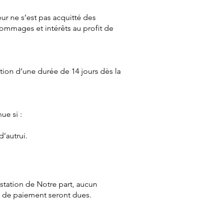
eur ne s’est pas acquitté des
 dommages et intérêts au profit de
ation d’une durée de 14 jours dès la
ue si :
’autrui.
estation de Notre part, aucun
re de paiement seront dues.