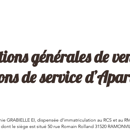
uis-je ?
Professionnels
Particuliers
Collaborations
ions générales de ve
ons de service
d’Apart
onnie GRABIELLE EI, dispensée d’immatriculation au RCS et au
4 dont le siège est situé 50 rue Romain Rolland 31520 RAMON