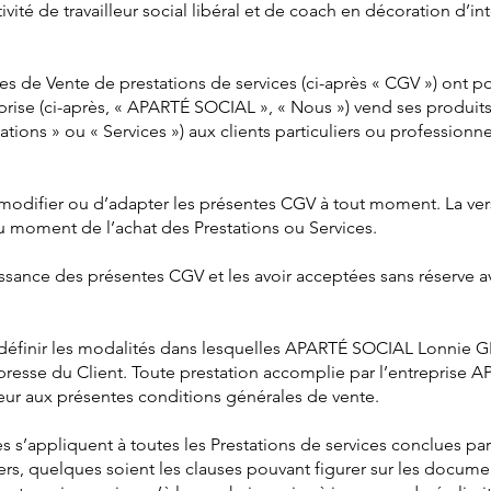
ctivité de travailleur social libéral et de coach en décoration d’int
s de Vente de prestations de services (ci-après « CGV ») ont p
prise (ci-après, « APARTÉ SOCIAL », « Nous ») vend ses produits o
tations » ou « Services ») aux clients particuliers ou professionn
de modifier ou d’adapter les présentes CGV à tout moment. La ve
au moment de l’achat des Prestations ou Services.
aissance des présentes CGV et les avoir acceptées sans réserve 
à définir les modalités dans lesquelles APARTÉ SOCIAL Lonnie 
xpresse du Client. Toute prestation accomplie par l’entrepris
teur aux présentes conditions générales de vente.
s s’appliquent à toutes les Prestations de services conclues 
iers, quelques soient les clauses pouvant figurer sur les docume