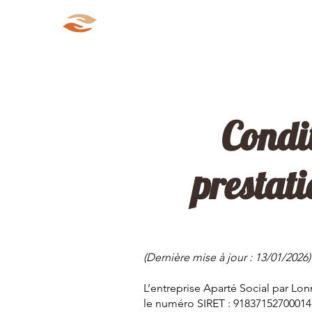
Aparté Social
Accueil
Qui s
Condit
prestati
(Dernière mise à jour : 1
3/01/2026
)
L’entreprise Aparté Social par L
le numéro SIRET : 9183715270001