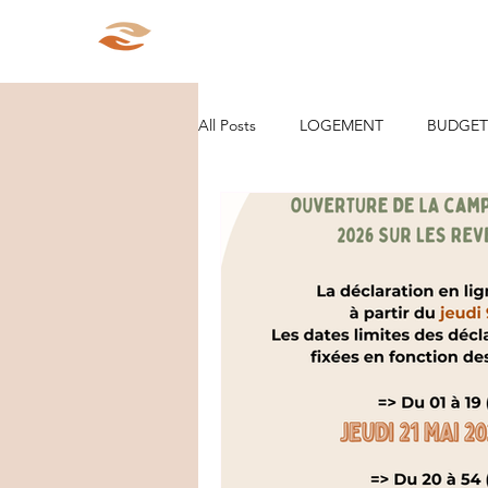
Aparté Social
Accueil
Qui s
All Posts
LOGEMENT
BUDGET
ORGANISATION/RANGEMENT
DEMARCHES ADMINISTRATIVES
PARCOURS
VIE D'ENTREPRE