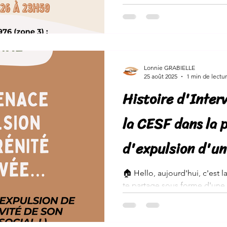
relever les défis du quotidien 
#travailsocial #declaration #
Lonnie GRABIELLE
25 août 2025
1 min de lectu
Histoire d'Interv
la CESF dans la 
d'expulsion d'un
🏠 Hello, aujourd'hui, c'est l
te partage sous forme d'une s
récente...