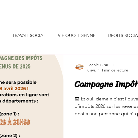
uis-je ?
Professionnels
Particuliers
Collaborations
TRAVAIL SOCIAL
VIE QUOTIDIENNE
DROITS SOCI
CONSEILS DECO
INSPIRATIONS
INITIATIVES SOLIDAIR
Lonnie GRABIELLE
8 avr.
1 min de lecture
Campagne Impôt
SANTE/ALIMENTATION
EVENEMENTS DE VIE
JEUNES
📅 Et oui, demain c'est l'ouve
d’impôts 2026 sur les revenus de 2025 ! 
NEURE
CONSOMMATION
ENERGIE/EAU
post à une personne qui n’a p
post sera utile ! Et toi, tu le 
Lonnie, Experte de la vie quo
toujours prête à vous accom