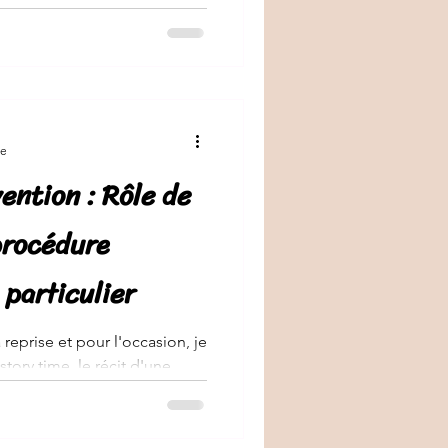
💁🏾‍♀️ #impôts #cesf
impots
re
ention : Rôle de
procédure
 particulier
a reprise et pour l'occasion, je
tory time, le récit d'une