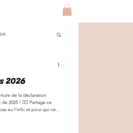
Blog
Contact
Plus
AUX
ES
s 2026
/ETUDIANTS
DIY
rture de la déclaration
👉🏾 Partage ce
as eu l'info et pour qui ce
savais ? 😉 ______ Je suis
tidienne (CESF libérale)
pagner pour vous aider à