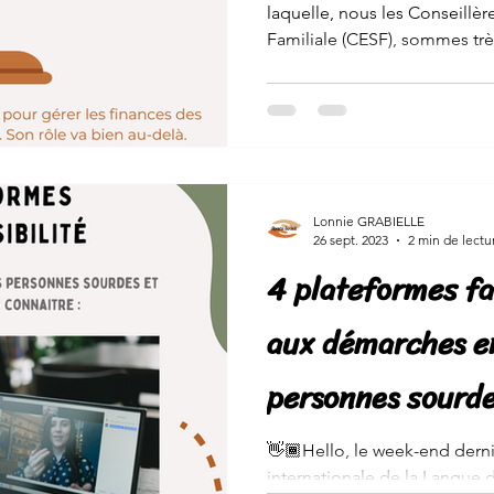
laquelle, nous les Conseillè
Familiale (CESF), sommes très
Lonnie GRABIELLE
26 sept. 2023
2 min de lectu
4 plateformes fa
aux démarches en
personnes sourde
malentendantes
👋🏾Hello, le week-end dernie
internationale de la Langue 