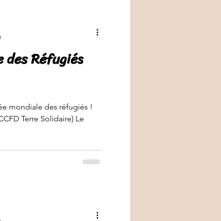
e
e des Réfugiés
née mondiale des réfugiés !
a CCFD Terre Solidaire) Le
e