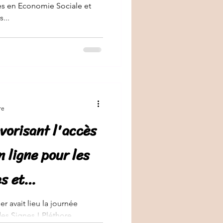
res en Economie Sociale et
...
re
vorisant l'accès
 ligne pour les
s et
r avait lieu la journée
des Signes ! Pléthore