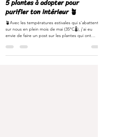
26 mai
1 min de lecture
5 plantes à adopter pour
purifier ton intérieur 🪴
🪴Avec les températures estivales qui s'abattent
sur nous en plein mois de mai (35°C🌡️), j'ai eu
envie de faire un post sur les plantes qui ont
l'avantage d'embellir et d'assainir nos intérieurs
sans être forcément trop gourmandes en eau et
en besoin d'entretien. Pour cela, j'ai décidé de te
partager 5 idées de plantes vertes qui sont à la
fois saines pour ton intérieur et idéales pour ceux
qui n'ont pas la main verte (comme moi 😅) ! - En
1 : la Sanseveria (ou langue de bel