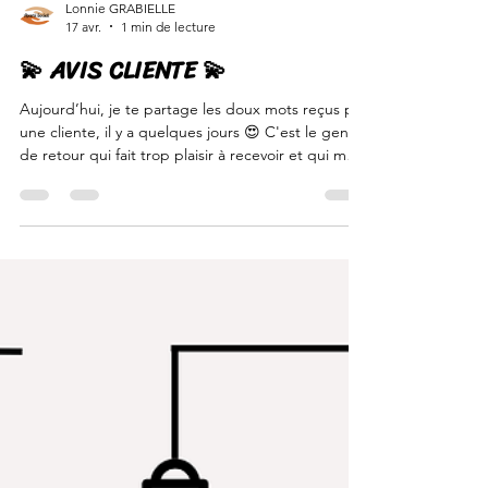
Lonnie GRABIELLE
17 avr.
1 min de lecture
💫 AVIS CLIENTE 💫
Aujourd’hui, je te partage les doux mots reçus par
une cliente, il y a quelques jours 😍 C'est le genre
de retour qui fait trop plaisir à recevoir et qui me
rappelle que c'est exactement pour générer ce
type d'impact sur la vie des personnes que
j'accompagne et sur leur quotidien que je me suis
lancée en libéral, il y a bientôt 4 ans ! MERCI pour
la confiance accordée 🙏🏾 👉🏾Envie de faire appel
à mes services pour t'aider à y voir plus clair dans
tes démarches ? N’hésite p