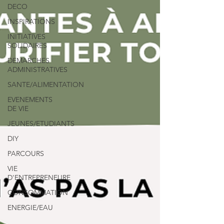
DECO
INSPIRATIONS
INITIATIVES
SOLIDAIRES
DEMARCHES
ADMINISTRATIVES
SANTE/ALIMENTATION
EVENEMENTS
DE VIE
JEUNES/ETUDIANTS
DIY
PARCOURS
VIE
D'ENTREPRENEURE
CONSOMMATION
ENERGIE/EAU