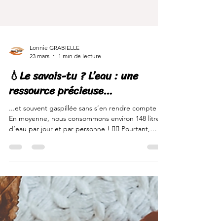
Lonnie GRABIELLE
23 mars
1 min de lecture
💧Le savais-tu ? L’eau : une
ressource précieuse…
...et souvent gaspillée sans s’en rendre compte !
En moyenne, nous consommons environ 148 litres
d’eau par jour et par personne ! 👉🏾 Pourtant,
quelques gestes simples peuvent vraiment faire la
différence : ✔️ Utiliser une gourde réutilisable ✔️
Installer des mousseurs pour réduire le débit de