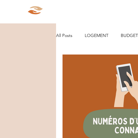
Aparté Social
Accueil
Qui s
All Posts
LOGEMENT
BUDGET
ORGANISATION/RANGEMENT
DEMARCHES ADMINISTRATIVES
PARCOURS
VIE D'ENTREPRE