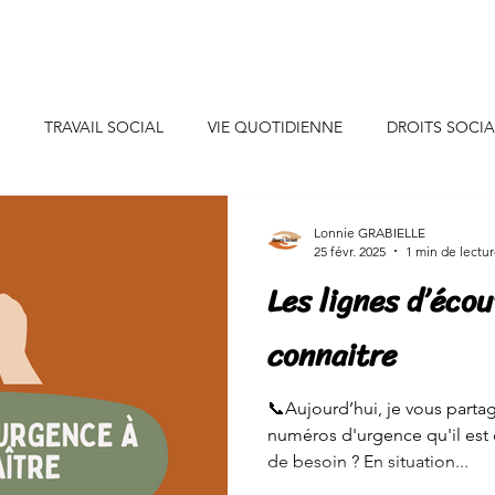
uis-je ?
Professionnels
Particuliers
Collaborations
TRAVAIL SOCIAL
VIE QUOTIDIENNE
DROITS SOCI
CONSEILS DECO
INSPIRATIONS
INITIATIVES SOLIDAIR
Lonnie GRABIELLE
25 févr. 2025
1 min de lectu
Les lignes d’écou
SANTE/ALIMENTATION
EVENEMENTS DE VIE
JEUNES
connaitre
NEURE
CONSOMMATION
ENERGIE/EAU
📞Aujourd’hui, je vous part
numéros d'urgence qu'il est 
de besoin ? En situation...