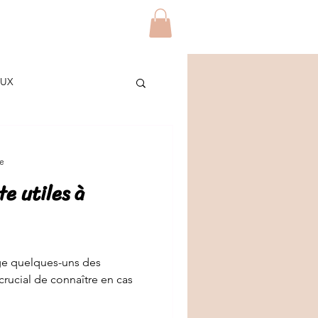
Blog
Contact
Plus
AUX
ES
re
te utiles à
/ETUDIANTS
DIY
age quelques-uns des
crucial de connaître en cas