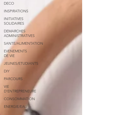
DECO
INSPIRATIONS
INITIATIVES
SOLIDAIRES
DEMARCHES
ADMINISTRATIVES
SANTE/ALIMENTATION
EVENEMENTS
DE VIE
JEUNES/ETUDIANTS
DIY
PARCOURS
VIE
D'ENTREPRENEURE
CONSOMMATION
ENERGIE/EAU