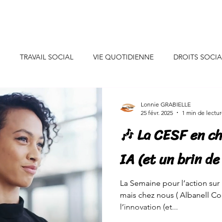
uis-je ?
Professionnels
Particuliers
Collaborations
TRAVAIL SOCIAL
VIE QUOTIDIENNE
DROITS SOCI
CONSEILS DECO
INSPIRATIONS
INITIATIVES SOLIDAIR
Lonnie GRABIELLE
25 févr. 2025
1 min de lectu
🎶 La CESF en c
SANTE/ALIMENTATION
EVENEMENTS DE VIE
JEUNES
IA (et un brin de 
NEURE
CONSOMMATION
ENERGIE/EAU
La Semaine pour l’action sur l
mais chez nous ( Albanell Conseil et Aparté 
l’innovation (et...