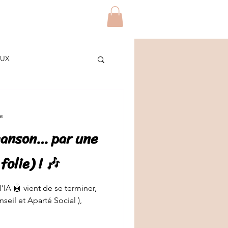
Blog
Contact
Plus
AUX
ES
re
hanson… par une
/ETUDIANTS
DIY
folie) ! 🎶
’IA 🤖 vient de se terminer,
Social ),