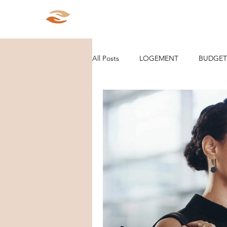
Aparté Social
Accueil
Qui s
All Posts
LOGEMENT
BUDGET
ORGANISATION/RANGEMENT
DEMARCHES ADMINISTRATIVES
PARCOURS
VIE D'ENTREPRE