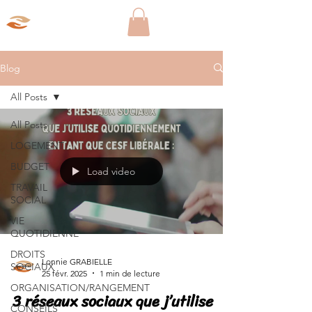
Aparté Social
Blog
All Posts
All Posts
LOGEMENT
BUDGET
Load video
TRAVAIL
SOCIAL
VIE
QUOTIDIENNE
DROITS
Lonnie GRABIELLE
SOCIAUX
25 févr. 2025
1 min de lecture
ORGANISATION/RANGEMENT
3 réseaux sociaux que j’utilise
CONSEILS