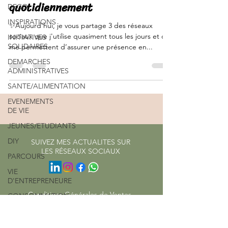
quotidiennement
DECO
INSPIRATIONS
✨Aujourd’hui, je vous partage 3 des réseaux
sociaux que j'utilise quasiment tous les jours et qui
INITIATIVES
SOLIDAIRES
me permettent d’assurer une présence en...
DEMARCHES
ADMINISTRATIVES
SANTE/ALIMENTATION
EVENEMENTS
DE VIE
JEUNES/ETUDIANTS
DIY
SUIVEZ MES ACTUALITES SUR
LES RÉSEAUX SOCIAUX
PARCOURS
VIE
D'ENTREPRENEURE
Conditions Générales de Ventes
CONSOMMATION
ENERGIE/EAU
Mentions légales