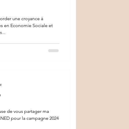
border une croyance à
res en Economie Sociale et
...
re
euse de vous partager ma
 CNED pour la campagne 2024