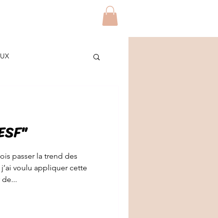
Blog
Contact
Plus
AUX
ES
CESF"
/ETUDIANTS
DIY
ois passer la trend des
j’ai voulu appliquer cette
de...