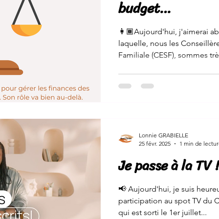
budget…
👩🏾Aujourd'hui, j'aimerai a
laquelle, nous les Conseillè
Familiale (CESF), sommes très
Lonnie GRABIELLE
25 févr. 2025
1 min de lectu
Je passe à la TV !
📢 Aujourd'hui, je suis heur
participation au spot TV du
qui est sorti le 1er juillet...