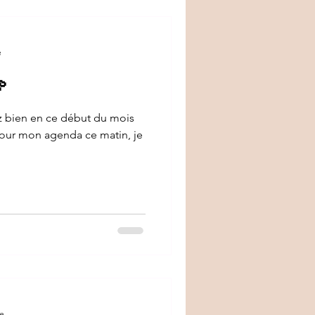
e

ez bien en ce début du mois
jour mon agenda ce matin, je
re