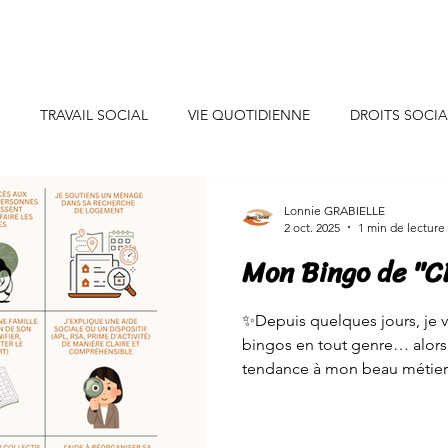
uis-je ?
Professionnels
Particuliers
Collaborations
TRAVAIL SOCIAL
VIE QUOTIDIENNE
DROITS SOCI
CONSEILS DECO
INSPIRATIONS
INITIATIVES SOLIDAIR
Lonnie GRABIELLE
2 oct. 2025
1 min de lecture
Mon Bingo de "
SANTE/ALIMENTATION
EVENEMENTS DE VIE
JEUNES
✨Depuis quelques jours, je v
bingos en tout genre… alors 
NEURE
CONSOMMATION
ENERGIE/EAU
tendance à mon beau métier 