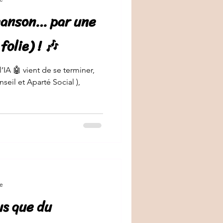
hanson… par une
folie) ! 🎶
’IA 🤖 vient de se terminer,
Social ),
re
us que du