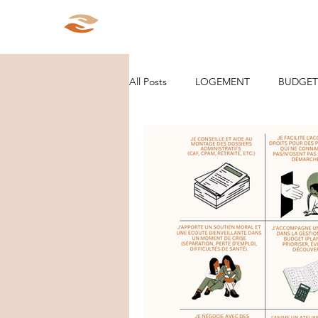
Aparté Social
Accueil
Qui s
All Posts
LOGEMENT
BUDGET
ORGANISATION/RANGEMENT
DEMARCHES ADMINISTRATIVES
PARCOURS
VIE D'ENTREPRE