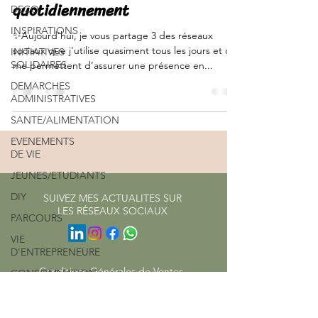
quotidiennement
DECO
INSPIRATIONS
✨Aujourd’hui, je vous partage 3 des réseaux
sociaux que j'utilise quasiment tous les jours et qui
INITIATIVES
SOLIDAIRES
me permettent d’assurer une présence en...
DEMARCHES
ADMINISTRATIVES
SANTE/ALIMENTATION
EVENEMENTS
DE VIE
JEUNES/ETUDIANTS
DIY
SUIVEZ MES ACTUALITES SUR
LES RÉSEAUX SOCIAUX
PARCOURS
VIE
D'ENTREPRENEURE
Conditions Générales de Ventes
CONSOMMATION
ENERGIE/EAU
Mentions légales