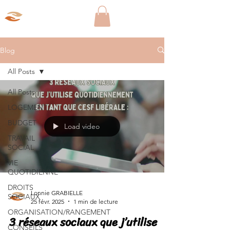
Aparté Social
Blog
All Posts
All Posts
LOGEMENT
BUDGET
Load video
TRAVAIL
SOCIAL
VIE
QUOTIDIENNE
DROITS
Lonnie GRABIELLE
SOCIAUX
25 févr. 2025
1 min de lecture
ORGANISATION/RANGEMENT
3 réseaux sociaux que j’utilise
CONSEILS