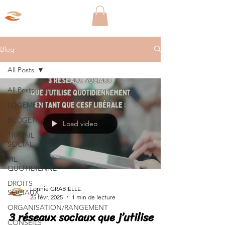
Aparté Social
Blog
All Posts
All Posts
LOGEMENT
BUDGET
Load video
TRAVAIL
SOCIAL
VIE
QUOTIDIENNE
DROITS
Lonnie GRABIELLE
SOCIAUX
25 févr. 2025
1 min de lecture
ORGANISATION/RANGEMENT
3 réseaux sociaux que j’utilise
CONSEILS