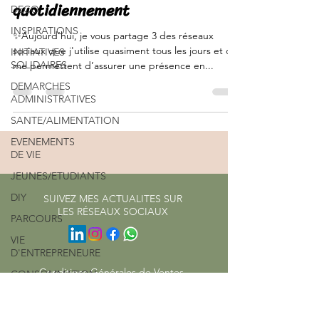
quotidiennement
DECO
INSPIRATIONS
✨Aujourd’hui, je vous partage 3 des réseaux
sociaux que j'utilise quasiment tous les jours et qui
INITIATIVES
SOLIDAIRES
me permettent d’assurer une présence en...
DEMARCHES
ADMINISTRATIVES
SANTE/ALIMENTATION
EVENEMENTS
DE VIE
JEUNES/ETUDIANTS
DIY
SUIVEZ MES ACTUALITES SUR
LES RÉSEAUX SOCIAUX
PARCOURS
VIE
D'ENTREPRENEURE
Conditions Générales de Ventes
CONSOMMATION
ENERGIE/EAU
Mentions légales