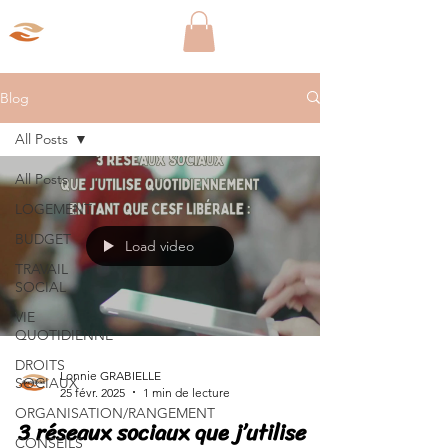
Aparté Social
Blog
All Posts
All Posts
LOGEMENT
BUDGET
Load video
TRAVAIL
SOCIAL
VIE
QUOTIDIENNE
DROITS
Lonnie GRABIELLE
SOCIAUX
25 févr. 2025
1 min de lecture
ORGANISATION/RANGEMENT
3 réseaux sociaux que j’utilise
CONSEILS