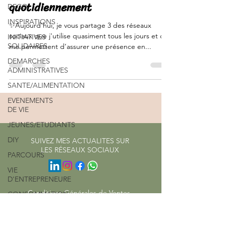
quotidiennement
DECO
INSPIRATIONS
✨Aujourd’hui, je vous partage 3 des réseaux
sociaux que j'utilise quasiment tous les jours et qui
INITIATIVES
SOLIDAIRES
me permettent d’assurer une présence en...
DEMARCHES
ADMINISTRATIVES
SANTE/ALIMENTATION
EVENEMENTS
DE VIE
JEUNES/ETUDIANTS
DIY
SUIVEZ MES ACTUALITES SUR
LES RÉSEAUX SOCIAUX
PARCOURS
VIE
D'ENTREPRENEURE
Conditions Générales de Ventes
CONSOMMATION
ENERGIE/EAU
Mentions légales