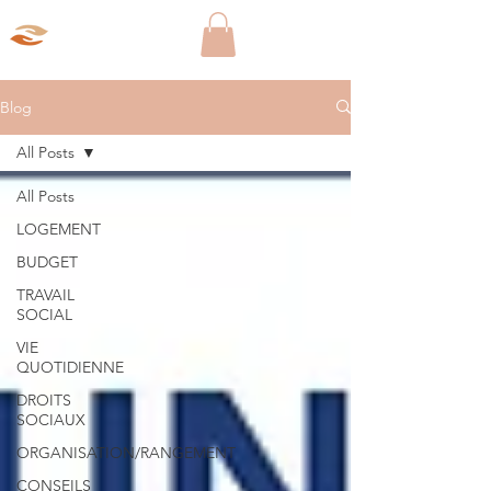
Aparté Social
Blog
All Posts
All Posts
LOGEMENT
BUDGET
TRAVAIL
SOCIAL
VIE
QUOTIDIENNE
DROITS
SOCIAUX
ORGANISATION/RANGEMENT
CONSEILS