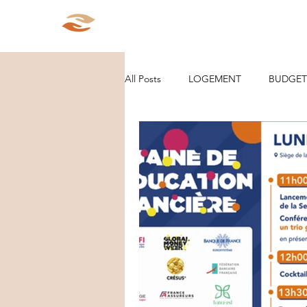
Aparté Social
Accueil
Qui s
All Posts
LOGEMENT
BUDGET
ORGANISATION/RANGEMENT
DEMARCHES ADMINISTRATIVES
PARCOURS
VIE D'ENTREPRE