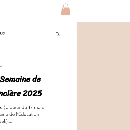
Blog
Contact
Plus
AUX
ES
re
 Semaine de
/ETUDIANTS
DIY
ancière 2025
 ( à partir du 17 mars
aine de l'Education
k)....