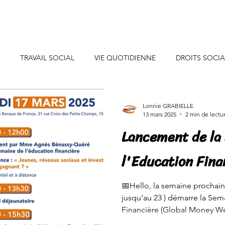
uis-je ?
Professionnels
Particuliers
Collaborations
TRAVAIL SOCIAL
VIE QUOTIDIENNE
DROITS SOCI
CONSEILS DECO
INSPIRATIONS
INITIATIVES SOLIDAIR
Lonnie GRABIELLE
13 mars 2025
2 min de lectu
Lancement de la
SANTE/ALIMENTATION
EVENEMENTS DE VIE
JEUNES
l'Education Fin
NEURE
CONSOMMATION
ENERGIE/EAU
📅Hello, la semaine prochaine
jusqu’au 23 ) démarre la Sem
Financière (Global Money Wee