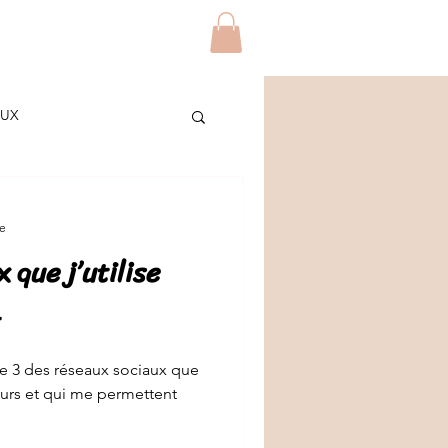
Blog
Contact
Plus
AUX
ES
re
 que j’utilise
/ETUDIANTS
DIY
t
ge 3 des réseaux sociaux que
jours et qui me permettent