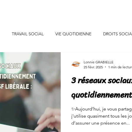
uis-je ?
Professionnels
Particuliers
Collaborations
TRAVAIL SOCIAL
VIE QUOTIDIENNE
DROITS SOCI
CONSEILS DECO
INSPIRATIONS
INITIATIVES SOLIDAIR
Lonnie GRABIELLE
25 févr. 2025
1 min de lectu
3 réseaux sociaux
SANTE/ALIMENTATION
EVENEMENTS DE VIE
JEUNES
quotidiennemen
NEURE
CONSOMMATION
ENERGIE/EAU
✨Aujourd’hui, je vous parta
j'utilise quasiment tous les 
d’assurer une présence en...