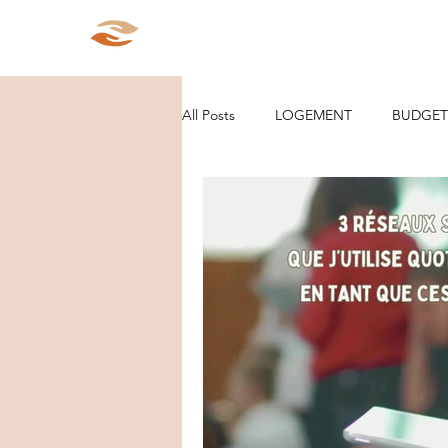
Aparté Social
Accueil
Qui s
All Posts
LOGEMENT
BUDGET
ORGANISATION/RANGEMENT
DEMARCHES ADMINISTRATIVES
PARCOURS
VIE D'ENTREPRE