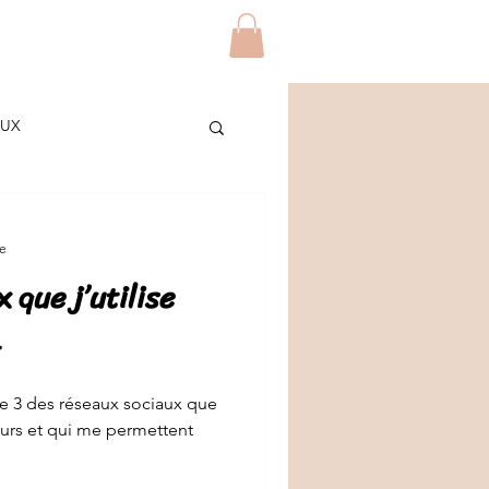
Blog
Contact
Plus
AUX
ES
re
 que j’utilise
/ETUDIANTS
DIY
t
ge 3 des réseaux sociaux que
jours et qui me permettent