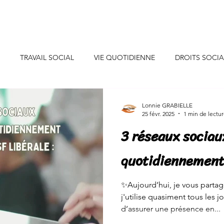
uis-je ?
Professionnels
Particuliers
Collaborations
TRAVAIL SOCIAL
VIE QUOTIDIENNE
DROITS SOCI
CONSEILS DECO
INSPIRATIONS
INITIATIVES SOLIDAIR
Lonnie GRABIELLE
25 févr. 2025
1 min de lectu
3 réseaux sociaux
SANTE/ALIMENTATION
EVENEMENTS DE VIE
JEUNES
quotidiennemen
NEURE
CONSOMMATION
ENERGIE/EAU
✨Aujourd’hui, je vous parta
j'utilise quasiment tous les 
d’assurer une présence en...