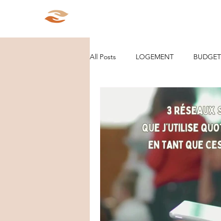
Aparté Social
Accueil
Qui s
All Posts
LOGEMENT
BUDGET
ORGANISATION/RANGEMENT
DEMARCHES ADMINISTRATIVES
PARCOURS
VIE D'ENTREPRE