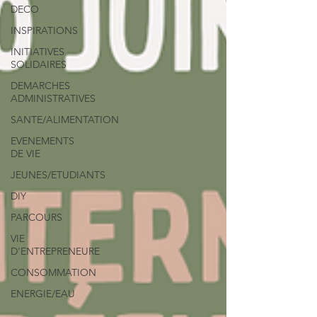
DECO
INSPIRATIONS
INITIATIVES
SOLIDAIRES
DEMARCHES
ADMINISTRATIVES
SANTE/ALIMENTATION
EVENEMENTS
DE VIE
JEUNES/ETUDIANTS
DIY
PARCOURS
VIE
D'ENTREPRENEURE
CONSOMMATION
ENERGIE/EAU