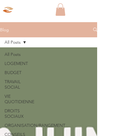
Aparté Social
Blog
All Posts
All Posts
LOGEMENT
BUDGET
TRAVAIL
SOCIAL
VIE
QUOTIDIENNE
DROITS
SOCIAUX
ORGANISATION/RANGEMENT
CONSEILS