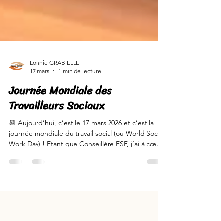
Lonnie GRABIELLE
17 mars
1 min de lecture
Journée Mondiale des
Travailleurs Sociaux
📆 Aujourd’hui, c’est le 17 mars 2026 et c’est la
journée mondiale du travail social (ou World Social
Work Day) ! Etant que Conseillère ESF, j’ai à cœur
de promouvoir dès que je le peux cette journée
spéciale, qui permet, au-delà de rassembler
différents profils de professionnels de l'action
sociale, de mettre en lumière tous ces beaux
métiers de l’ombre 👩🏾. 👉🏾Cette année, le thème