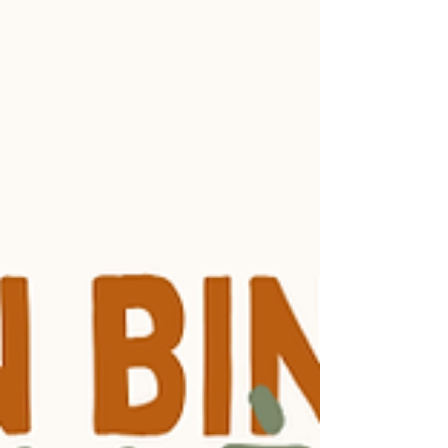
choisi par la Fédération internationale du Travail
Social (FITS) est : « Investir dans les