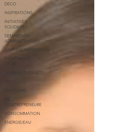
DECO
INSPIRATIONS
INITIATIVES
SOLIDAIRES
DEMARCHES
ADMINISTRATIVES
SANTE/ALIMENTATION
EVENEMENTS
DE VIE
JEUNES/ETUDIANTS
DIY
PARCOURS
VIE
D'ENTREPRENEURE
CONSOMMATION
ENERGIE/EAU