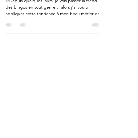
Mon Bingo de "CESF"
✨Depuis quelques jours, je vois passer la trend
des bingos en tout genre… alors j’ai voulu
appliquer cette tendance à mon beau métier de...