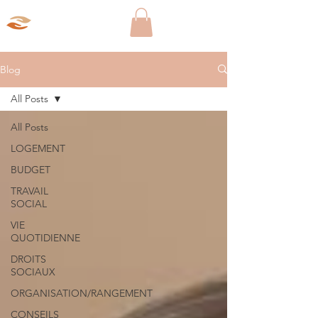
Aparté Social
Blog
All Posts
All Posts
LOGEMENT
BUDGET
TRAVAIL
SOCIAL
VIE
QUOTIDIENNE
DROITS
SOCIAUX
ORGANISATION/RANGEMENT
CONSEILS