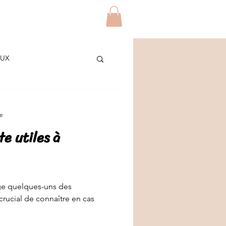
Blog
Contact
Plus
AUX
ES
re
te utiles à
/ETUDIANTS
DIY
age quelques-uns des
crucial de connaître en cas