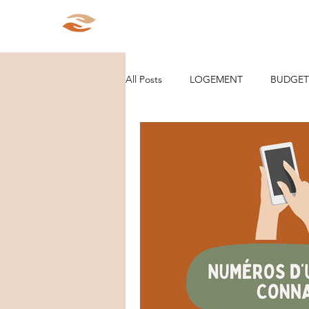
Aparté Social
Accueil
Qui s
All Posts
LOGEMENT
BUDGET
ORGANISATION/RANGEMENT
DEMARCHES ADMINISTRATIVES
PARCOURS
VIE D'ENTREPRE