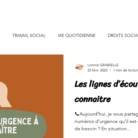
uis-je ?
Professionnels
Particuliers
Collaborations
TRAVAIL SOCIAL
VIE QUOTIDIENNE
DROITS SOCI
CONSEILS DECO
INSPIRATIONS
INITIATIVES SOLIDAIR
Lonnie GRABIELLE
25 févr. 2025
1 min de lectu
Les lignes d’écou
SANTE/ALIMENTATION
EVENEMENTS DE VIE
JEUNES
connaitre
NEURE
CONSOMMATION
ENERGIE/EAU
📞Aujourd’hui, je vous part
numéros d'urgence qu'il est 
de besoin ? En situation...