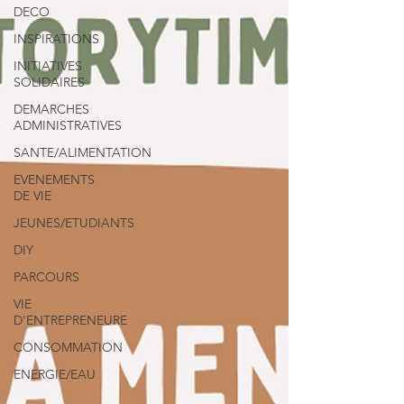
DECO
INSPIRATIONS
INITIATIVES
SOLIDAIRES
DEMARCHES
ADMINISTRATIVES
SANTE/ALIMENTATION
EVENEMENTS
DE VIE
JEUNES/ETUDIANTS
DIY
PARCOURS
VIE
D'ENTREPRENEURE
CONSOMMATION
ENERGIE/EAU