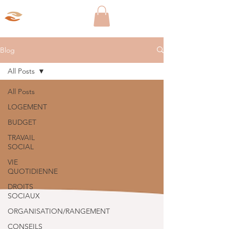
Aparté Social
Blog
All Posts
All Posts
LOGEMENT
BUDGET
TRAVAIL
SOCIAL
VIE
QUOTIDIENNE
DROITS
SOCIAUX
ORGANISATION/RANGEMENT
CONSEILS