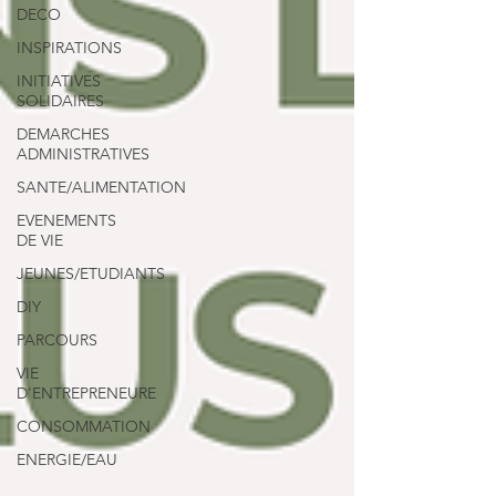
DECO
INSPIRATIONS
INITIATIVES
SOLIDAIRES
DEMARCHES
ADMINISTRATIVES
SANTE/ALIMENTATION
EVENEMENTS
DE VIE
JEUNES/ETUDIANTS
DIY
PARCOURS
VIE
D'ENTREPRENEURE
CONSOMMATION
ENERGIE/EAU