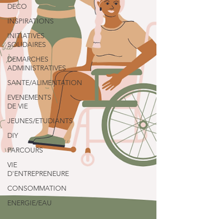
DECO
INSPIRATIONS
INITIATIVES
SOLIDAIRES
DEMARCHES
ADMINISTRATIVES
SANTE/ALIMENTATION
EVENEMENTS
DE VIE
JEUNES/ETUDIANTS
DIY
PARCOURS
VIE
D'ENTREPRENEURE
CONSOMMATION
ENERGIE/EAU