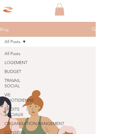
Aparté Social
Blog
All Posts
All Posts
LOGEMENT
BUDGET
TRAVAIL
SOCIAL
VIE
QUOTIDIENNE
DROITS
SOCIAUX
ORGANISATION/RANGEMENT
CONSEILS