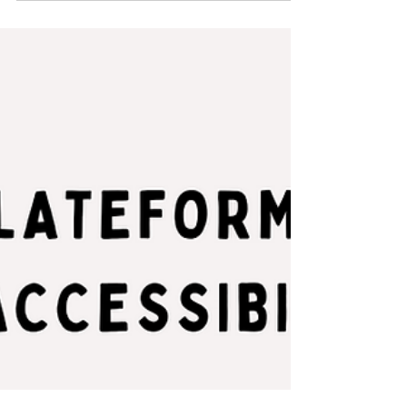
à compensation 👉🏾 l’école pour tous 👉🏾 l’insertion
professionnelle Et depuis, de nombreuses
avancées ont vu le jour : MDPH, PCH, accès aux
droits renforcé… En tant que CESF, j’accompagne
régulièrement des personnes et des familles
concernées par le handicap afin qu’elles puisse