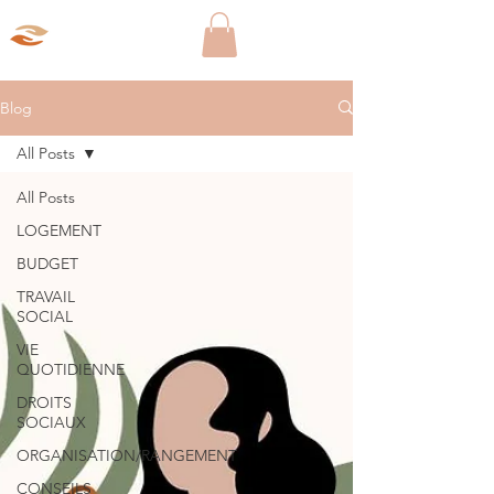
Aparté Social
Blog
All Posts
All Posts
LOGEMENT
BUDGET
TRAVAIL
SOCIAL
VIE
QUOTIDIENNE
DROITS
SOCIAUX
ORGANISATION/RANGEMENT
CONSEILS