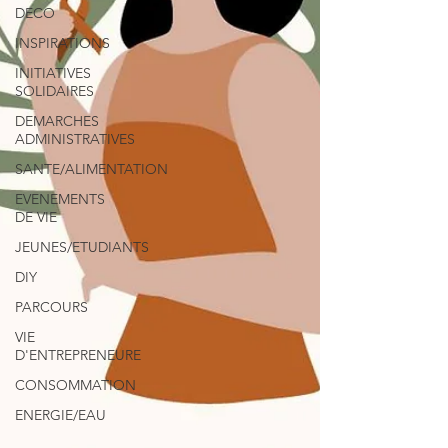
DECO
INSPIRATIONS
INITIATIVES
SOLIDAIRES
DEMARCHES
ADMINISTRATIVES
SANTE/ALIMENTATION
EVENEMENTS
DE VIE
JEUNES/ETUDIANTS
DIY
PARCOURS
VIE
D'ENTREPRENEURE
CONSOMMATION
ENERGIE/EAU