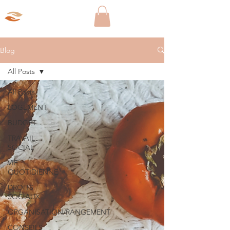
Aparté Social
Blog
All Posts
All Posts
LOGEMENT
BUDGET
TRAVAIL
SOCIAL
VIE
QUOTIDIENNE
DROITS
SOCIAUX
ORGANISATION/RANGEMENT
CONSEILS