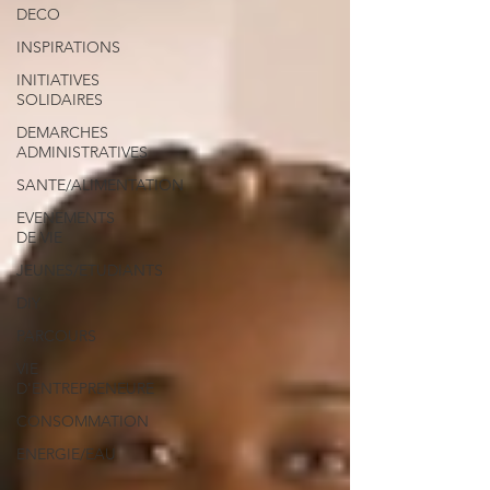
DECO
INSPIRATIONS
INITIATIVES
SOLIDAIRES
DEMARCHES
ADMINISTRATIVES
SANTE/ALIMENTATION
EVENEMENTS
DE VIE
JEUNES/ETUDIANTS
DIY
PARCOURS
VIE
D'ENTREPRENEURE
CONSOMMATION
ENERGIE/EAU