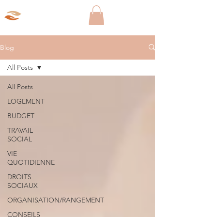
Aparté Social
Blog
All Posts
All Posts
LOGEMENT
BUDGET
TRAVAIL
SOCIAL
VIE
QUOTIDIENNE
DROITS
SOCIAUX
ORGANISATION/RANGEMENT
CONSEILS