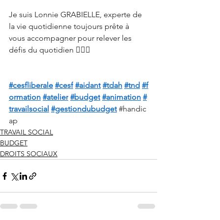
Je suis Lonnie GRABIELLE, experte de 
la vie quotidienne toujours prête à 
vous accompagner pour relever les 
défis du quotidien 🙋🏾‍♀
#cesfliberale
#cesf
#aidant
#tdah
#tnd
#f
ormation
#atelier
#budget
#animation
#
travailsocial
#gestiondubudget
#handic
ap
TRAVAIL SOCIAL
BUDGET
DROITS SOCIAUX