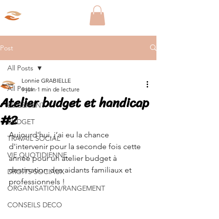
Aparté Social
Post
All Posts
Lonnie GRABIELLE
All Posts
9 juin
1 min de lecture
Atelier budget et handicap
LOGEMENT
#2
BUDGET
Aujourd'hui, j’ai eu la chance 
TRAVAIL SOCIAL
d'intervenir pour la seconde fois cette 
VIE QUOTIDIENNE
année pour un atelier budget à 
destination des aidants familiaux et 
DROITS SOCIAUX
professionnels ! 
ORGANISATION/RANGEMENT
CONSEILS DECO