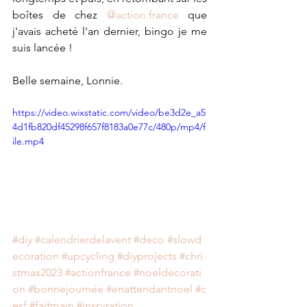
boîtes de chez 
@action.france
 que 
j'avais acheté l'an dernier, bingo je me 
suis lancée ! 
Belle semaine, Lonnie.
https://video.wixstatic.com/video/be3d2e_a5
4d1fb820df45298f657f8183a0e77c/480p/mp4/f
ile.mp4
#diy
#calendrierdelavent
#deco
#slowd
ecoration
#upcycling
#diyprojects
#chri
stmas2023
#actionfrance
#noeldecorati
on
#bonnejournée
#enattendantnoel
#c
esf
#faitmain
#inspiration