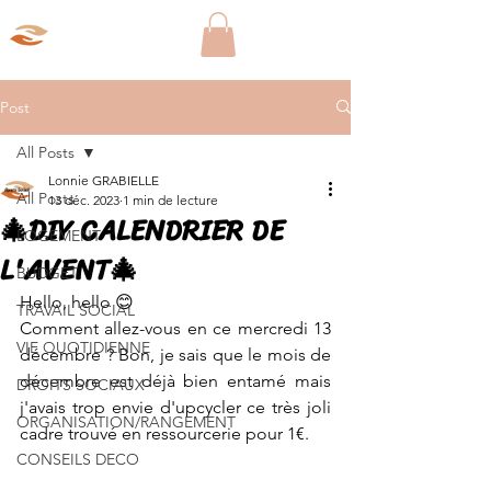
Aparté Social
Post
All Posts
Lonnie GRABIELLE
All Posts
13 déc. 2023
1 min de lecture
🎄DIY CALENDRIER DE
LOGEMENT
L'AVENT🎄
BUDGET
Hello, hello 😊
TRAVAIL SOCIAL
Comment allez-vous en ce mercredi 13 
VIE QUOTIDIENNE
décembre ? Bon, je sais que le mois de 
décembre est déjà bien entamé mais 
DROITS SOCIAUX
j'avais trop envie d'upcycler ce très joli 
ORGANISATION/RANGEMENT
cadre trouvé en ressourcerie pour 1€.
CONSEILS DECO