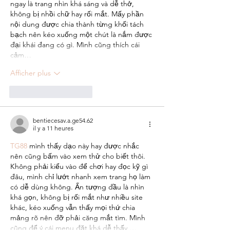
ngay là trang nhìn khá sáng và dễ thở, 
không bị nhồi chữ hay rối mắt. Mấy phần 
nội dung được chia thành từng khối tách 
bạch nên kéo xuống một chút là nắm được 
đại khái đang có gì. Mình cũng thích cái 
cảm…
Afficher plus
J'aime
Répondre
bentiecesav.a.ge54.62
il y a 11 heures
TG88
 mình thấy dạo này hay được nhắc 
nên cũng bấm vào xem thử cho biết thôi. 
Không phải kiểu vào để chơi hay đọc kỹ gì 
đâu, mình chỉ lướt nhanh xem trang họ làm 
có dễ dùng không. Ấn tượng đầu là nhìn 
khá gọn, không bị rối mắt như nhiều site 
khác, kéo xuống vẫn thấy mọi thứ chia 
mảng rõ nên đỡ phải căng mắt tìm. Mình 
cũng để ý cái menu đặt khá dễ thấy,…