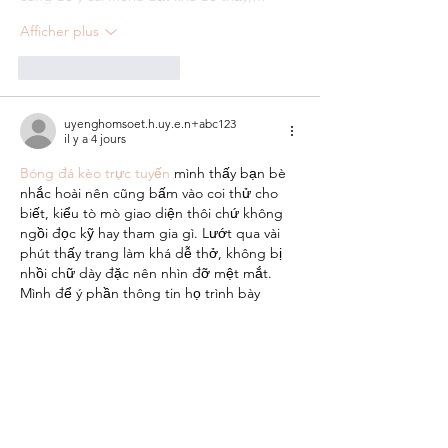
Afficher plus
J'aime
Répondre
uyenghomsoet.h.uy.e.n+abc123
il y a 4 jours
Bóng đá kèo trực tuyến
 mình thấy bạn bè 
nhắc hoài nên cũng bấm vào coi thử cho 
biết, kiểu tò mò giao diện thôi chứ không 
ngồi đọc kỹ hay tham gia gì. Lướt qua vài 
phút thấy trang làm khá dễ thở, không bị 
nhồi chữ dày đặc nên nhìn đỡ mệt mắt. 
Mình để ý phần thông tin họ trình bày 
dạng bảng theo cột khá gọn, liếc cái là 
nắm được mấy số chính mà không…
Afficher plus
J'aime
Répondre