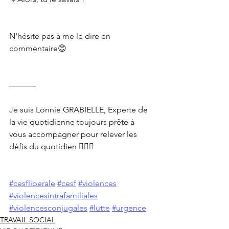
N'hésite pas à me le dire en 
commentaire😊
———-
Je suis Lonnie GRABIELLE, Experte de 
la vie quotidienne toujours prête à 
vous accompagner pour relever les 
défis du quotidien 🙋🏾‍♀
#cesfliberale
#cesf
#violences
#violencesintrafamiliales
#violencesconjugales
#lutte
#urgence
TRAVAIL SOCIAL