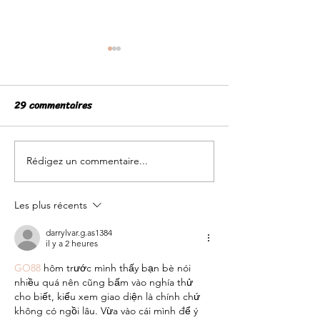
29 commentaires
Rédigez un commentaire...
3 Bons Plans Budget
Mon carnet
Vacances🏝️
d'accompagnem
Les plus récents
budgétaire✍🏾
darrylvar.g.as1384
il y a 2 heures
GO88
 hôm trước mình thấy bạn bè nói 
nhiều quá nên cũng bấm vào nghía thử 
cho biết, kiểu xem giao diện là chính chứ 
không có ngồi lâu. Vừa vào cái mình để ý 