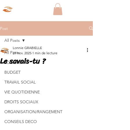
Aparté Social
Post
All Posts
Lonnie GRABIELLE
All Posts
27 nov. 2025
1 min de lecture
Le savais-tu ?
LOGEMENT
BUDGET
TRAVAIL SOCIAL
VIE QUOTIDIENNE
DROITS SOCIAUX
ORGANISATION/RANGEMENT
CONSEILS DECO