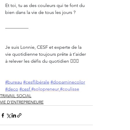
Et toi, tu as des couleurs qui te font du 
bien dans la vie de tous les jours ?
__________
Je suis Lonnie, CESF et experte de la 
vie quotidienne toujours prête à t’aider 
à relever les défis du quotidien 🙋🏾‍♀️
#bureau
#cesflibérale
#dopaminecolor
#deco
#cesf
#solopreneur
#coulisse
TRAVAIL SOCIAL
VIE D'ENTREPRENEURE