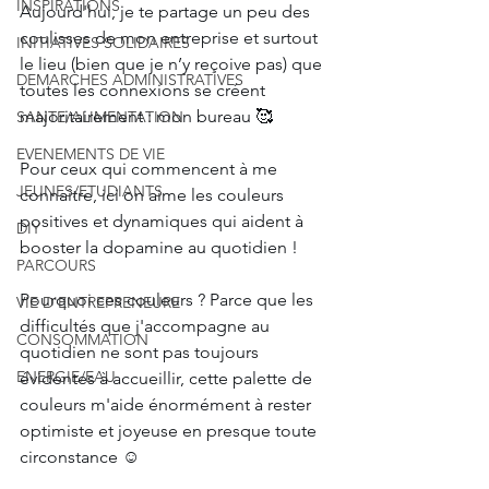
INSPIRATIONS
Aujourd'hui, je te partage un peu des 
coulisses de mon entreprise et surtout 
INITIATIVES SOLIDAIRES
le lieu (bien que je n’y reçoive pas) que 
DEMARCHES ADMINISTRATIVES
toutes les connexions se créent 
majoritairement : mon bureau 🥰
SANTE/ALIMENTATION
EVENEMENTS DE VIE
Pour ceux qui commencent à me 
JEUNES/ETUDIANTS
connaître, ici on aime les couleurs 
positives et dynamiques qui aident à 
DIY
booster la dopamine au quotidien !
PARCOURS
Pourquoi ces couleurs ? Parce que les 
VIE D'ENTREPRENEURE
difficultés que j'accompagne au 
CONSOMMATION
quotidien ne sont pas toujours 
ENERGIE/EAU
évidentes à accueillir, cette palette de 
couleurs m'aide énormément à rester 
optimiste et joyeuse en presque toute 
circonstance ☺️