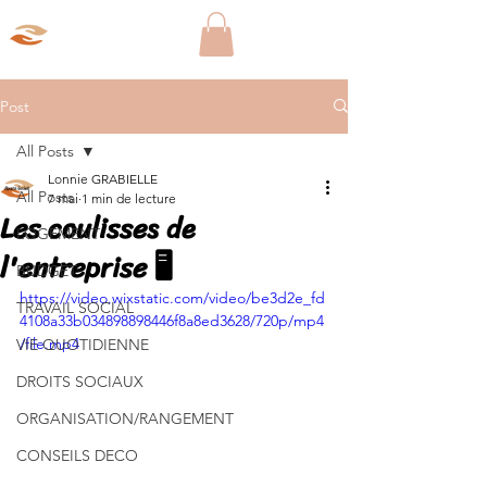
Aparté Social
Post
All Posts
Lonnie GRABIELLE
All Posts
7 mai
1 min de lecture
Les coulisses de
LOGEMENT
l'entreprise 🖥️
BUDGET
https://video.wixstatic.com/video/be3d2e_fd
TRAVAIL SOCIAL
4108a33b034898898446f8a8ed3628/720p/mp4
/file.mp4
VIE QUOTIDIENNE
DROITS SOCIAUX
ORGANISATION/RANGEMENT
CONSEILS DECO