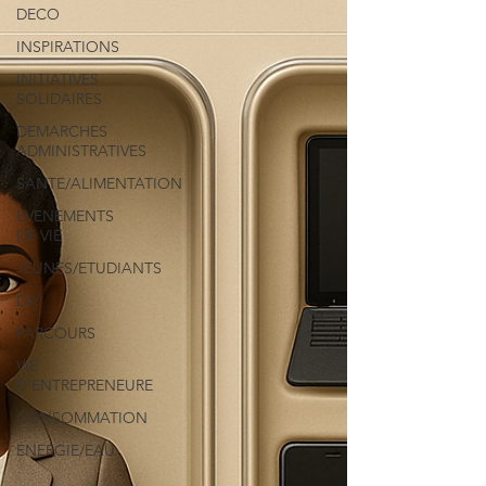
DECO
INSPIRATIONS
INITIATIVES
SOLIDAIRES
DEMARCHES
ADMINISTRATIVES
SANTE/ALIMENTATION
EVENEMENTS
DE VIE
JEUNES/ETUDIANTS
DIY
PARCOURS
VIE
D'ENTREPRENEURE
CONSOMMATION
ENERGIE/EAU