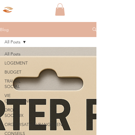
Aparté Social
Blog
All Posts
All Posts
LOGEMENT
BUDGET
TRAVAIL
SOCIAL
VIE
QUOTIDIENNE
DROITS
SOCIAUX
ORGANISATION/RANGEMENT
CONSEILS