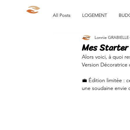
Aparté Social
Accueil
Qui s
All Posts
LOGEMENT
BUD
Lonnie GRABIELLE
ORGANISATION/RANGEMENT
Mes Starter
Alors voici, à quoi r
DEMARCHES ADMINISTRATIVE
Version Décoratrice d
💼 Édition limitée :
DIY
PARCOURS
VIE 
une soudaine envie d