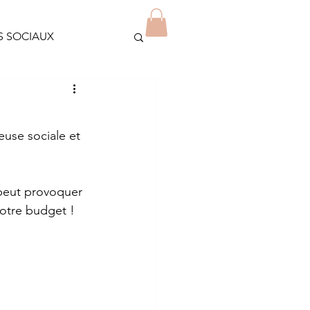
Blog
Contact
Plus
S SOCIAUX
OLIDAIRES
euse sociale et 
JEUNES/ETUDIANTS
 peut provoquer 
votre budget !