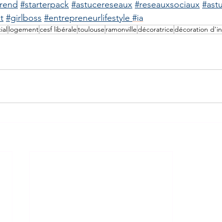
trend
#starterpack
#astucereseaux
#reseauxsociaux
#ast
t
#girlboss
#entrepreneurlifestyle
#ia
ial
logement
cesf libérale
toulouse
ramonville
décoratrice
décoration d'in