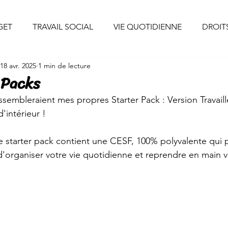
uis-je ?
Professionnels
Particuliers
Collaborations
GET
TRAVAIL SOCIAL
VIE QUOTIDIENNE
DROIT
18 avr. 2025
1 min de lecture
CONSEILS DECO
INSPIRATIONS
INITIATIVES S
 Packs
essembleraient mes propres Starter Pack : Version Travaill
S
SANTE/ALIMENTATION
EVENEMENTS DE VIE
'intérieur !
 ce starter pack contient une CESF, 100% polyvalente qui
D'ENTREPRENEURE
CONSOMMATION
ENERGIE/EAU
'organiser votre vie quotidienne et reprendre en main 