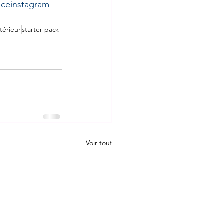
uceinstagram
térieur
starter pack
Voir tout