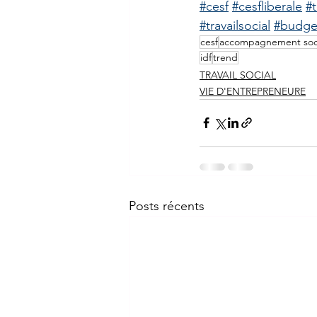
#cesf
#cesfliberale
#
#travailsocial
#budge
cesf
accompagnement soc
idf
trend
TRAVAIL SOCIAL
VIE D'ENTREPRENEURE
Posts récents